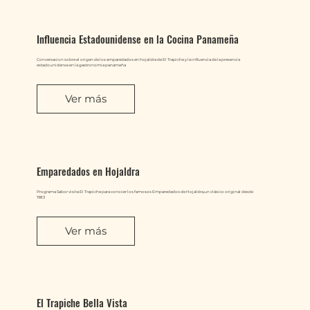
Influencia Estadounidense en la Cocina Panameña
Conversacion sobre el origen de los emparedados en hojaldra de El Trapiche y la influencia de la presencia
estadounidense en la gastronomia panameña
Ver más
Emparedados en Hojaldra
Programa Sabor visita El Trapiche para conocer los famosos Emparedados de Hojaldra,un clásico original desde
1983
Ver más
El Trapiche Bella Vista