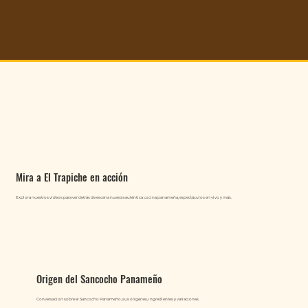
Mira a El Trapiche en acción
Explora nuestros videos para ver detrás de escena nuestra auténtica cocina panameña, espectáculos en vivo y más.
Origen del Sancocho Panameño
Conversacion sobre el Sancocho Panameño, sus orígenes, ingredientes y variaciones.