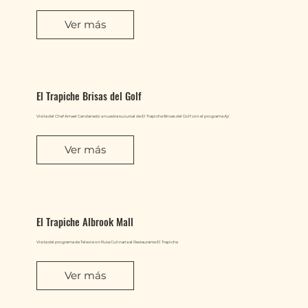
Ver más
El Trapiche Brisas del Golf
Visita del Chef Amael Candanedo a nuestra sucursal de El Trapiche Brisas del Golf con el programa Ají
Ver más
El Trapiche Albrook Mall
Visita del programa de Television Ruta Culinaria al Restaurante El Trapiche
Ver más