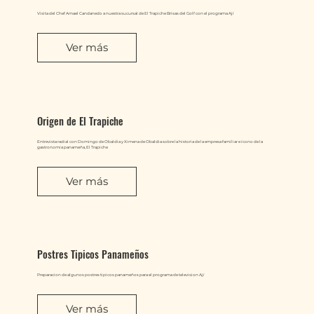
Visita del Chef Amael Candanedo a nuestra sucursal de El Trapiche Brisas del Golf con el programa Ají
Ver más
Origen de El Trapiche
Entrevista radial con Domingo de Obaldia y Ximena de Obaldia sobre la historia de la empresa familiar e ícono de la
gastronomía panameña, El Trapiche
Ver más
Postres Tipicos Panameños
Preparacion de algunos postres tipicos panameños para el programa de television Ají
Ver más