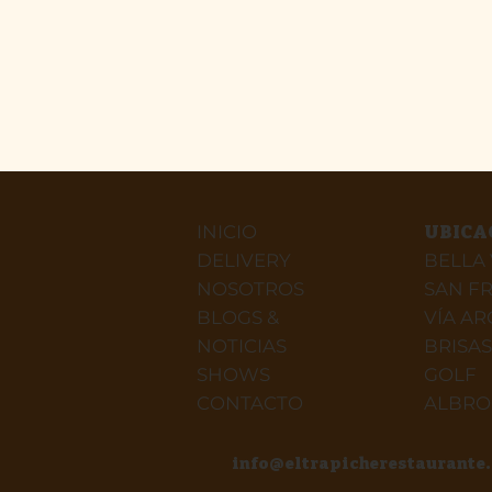
INICIO
UBICA
DELIVERY
BELLA 
NOSOTROS
SAN F
BLOGS &
VÍA A
NOTICIAS
BRISAS
SHOWS
GOLF
CONTACTO
ALBR
info@eltrapicherestaurante